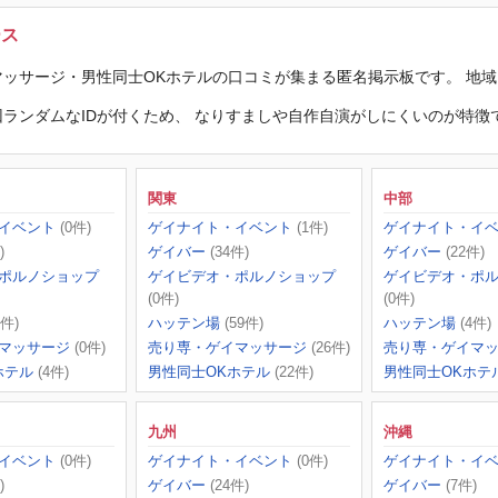
ース
ッサージ・男性同士OKホテルの口コミが集まる匿名掲示板です。 地
ランダムなIDが付くため、 なりすましや自作自演がしにくいのが特徴
関東
中部
イベント
(0件)
ゲイナイト・イベント
(1件)
ゲイナイト・イ
)
ゲイバー
(34件)
ゲイバー
(22件)
ポルノショップ
ゲイビデオ・ポルノショップ
ゲイビデオ・ポ
(0件)
(0件)
2件)
ハッテン場
(59件)
ハッテン場
(4件)
マッサージ
(0件)
売り専・ゲイマッサージ
(26件)
売り専・ゲイマ
ホテル
(4件)
男性同士OKホテル
(22件)
男性同士OKホテ
九州
沖縄
イベント
(0件)
ゲイナイト・イベント
(0件)
ゲイナイト・イ
)
ゲイバー
(24件)
ゲイバー
(7件)