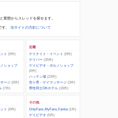
域と業態からスレッドを探せます。
です。
当サイトの方針について
近畿
ベント
(0件)
ゲイナイト・イベント
(0件)
ゲイバー
(35件)
ルノショップ
ゲイビデオ・ポルノショップ
(0件)
ハッテン場
(23件)
ッサージ
(0件)
売り専・ゲイマッサージ
(3件)
ル
(7件)
男性同士OKホテル
(18件)
その他
ベント
(0件)
OnlyFans,MyFans,Fantia
(1件)
ゲイビデオ
(5件)