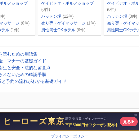
ポルノショップ
ゲイビデオ・ポルノショップ
ゲイビデオ・ポ
(0件)
(0件)
2件)
ハッテン場
(12件)
ハッテン場
(3件)
マッサージ
(0件)
売り専・ゲイマッサージ
(1件)
売り専・ゲイマ
ホテル
(1件)
男性同士OKホテル
(6件)
男性同士OKホテ
ミを読むための用語集
料金・マナーの基礎ガイド
・衛生と安全・法的な留意点
断られないための確認手順
系と予約の流れがわかる基礎ガイド
プライバシーポリシー