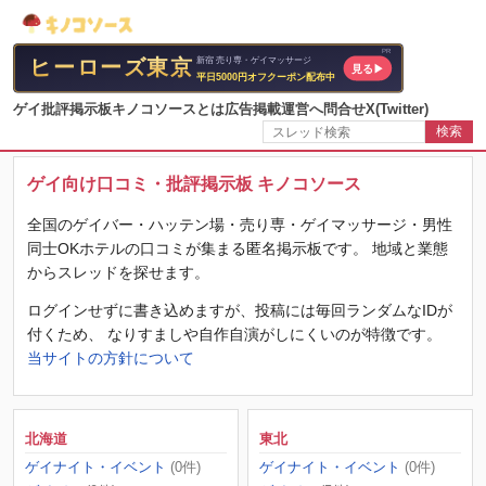
ゲイ批評掲示板
キノコソースとは
広告掲載
運営へ問合せ
X(Twitter)
検索
ゲイ向け口コミ・批評掲示板 キノコソース
全国のゲイバー・ハッテン場・売り専・ゲイマッサージ・男性
同士OKホテルの口コミが集まる匿名掲示板です。 地域と業態
からスレッドを探せます。
ログインせずに書き込めますが、投稿には毎回ランダムなIDが
付くため、 なりすましや自作自演がしにくいのが特徴です。
当サイトの方針について
北海道
東北
ゲイナイト・イベント
(0件)
ゲイナイト・イベント
(0件)