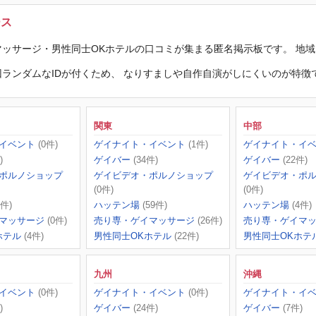
ース
ッサージ・男性同士OKホテルの口コミが集まる匿名掲示板です。 地
ランダムなIDが付くため、 なりすましや自作自演がしにくいのが特徴
関東
中部
イベント
(0件)
ゲイナイト・イベント
(1件)
ゲイナイト・イ
)
ゲイバー
(34件)
ゲイバー
(22件)
ポルノショップ
ゲイビデオ・ポルノショップ
ゲイビデオ・ポ
(0件)
(0件)
2件)
ハッテン場
(59件)
ハッテン場
(4件)
マッサージ
(0件)
売り専・ゲイマッサージ
(26件)
売り専・ゲイマ
ホテル
(4件)
男性同士OKホテル
(22件)
男性同士OKホテ
九州
沖縄
イベント
(0件)
ゲイナイト・イベント
(0件)
ゲイナイト・イ
)
ゲイバー
(24件)
ゲイバー
(7件)