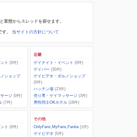
域と業態からスレッドを探せます。
です。
当サイトの方針について
近畿
ベント
(0件)
ゲイナイト・イベント
(0件)
ゲイバー
(35件)
ルノショップ
ゲイビデオ・ポルノショップ
(0件)
ハッテン場
(23件)
ッサージ
(0件)
売り専・ゲイマッサージ
(3件)
ル
(7件)
男性同士OKホテル
(18件)
その他
ベント
(0件)
OnlyFans,MyFans,Fantia
(1件)
ゲイビデオ
(5件)