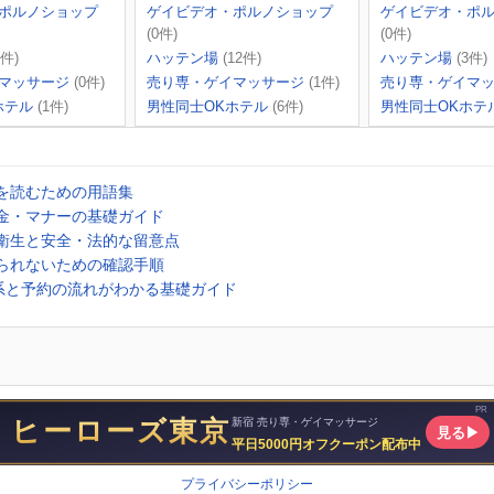
ポルノショップ
ゲイビデオ・ポルノショップ
ゲイビデオ・ポ
(0件)
(0件)
2件)
ハッテン場
(12件)
ハッテン場
(3件)
マッサージ
(0件)
売り専・ゲイマッサージ
(1件)
売り専・ゲイマ
ホテル
(1件)
男性同士OKホテル
(6件)
男性同士OKホテ
ミを読むための用語集
料金・マナーの基礎ガイド
・衛生と安全・法的な留意点
断られないための確認手順
系と予約の流れがわかる基礎ガイド
プライバシーポリシー