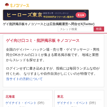
ゲイ批評掲示板
キノコソースとは
広告掲載
運営へ問合せ
X(Twitter)
検索
ゲイ向け口コミ・批評掲示板 キノコソース
全国のゲイバー・ハッテン場・売り専・ゲイマッサージ・男性
同士OKホテルの口コミが集まる匿名掲示板です。 地域と業態
からスレッドを探せます。
ログインせずに書き込めますが、投稿には毎回ランダムなIDが
付くため、 なりすましや自作自演がしにくいのが特徴です。
当サイトの方針について
北海道
東北
ゲイナイト・イベント
(0件)
ゲイナイト・イベント
(0件)