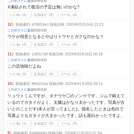
このポストに返信
削除依頼
X凍結されて復活の予定は無いのかな?
いいね（
0
）
なるほど（
0
）
うーん（
0
）
12）
投稿者ID: d76653ec
/ 投稿日時: 2025年05月24日 22:21
このポストに返信
削除依頼
ウケが得意となるとやはりトウヤとガクなのかな？
いいね（
4
）
なるほど（
0
）
うーん（
0
）
11）
投稿者ID: 1365c7df
/ 投稿日時: 2025年03月26日 00:18
このポストに返信
削除依頼
この店地味だよね
いいね（
0
）
なるほど（
0
）
うーん（
2
）
10）
投稿者ID: f4b4214a
/ 投稿日時: 2025年01月28日 09:11
このポストに返信
削除依頼
リュウトくんですが、タチウケ◯のノンケです。ジムで鍛えて
いるのでガタイがよく、太腿はかなり太かったです。写真が古
いとのことだす(本人が言ってました)。指名したときは色白で
写真よりもガタイが大きかったです。話も面白かったですよ。
いいね（
1
）
なるほど（
0
）
うーん（
0
）
9）
投稿者ID: 6ab0d49e
/ 投稿日時: 2024年12月26日 01:54