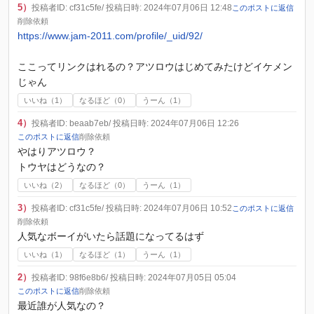
5）
投稿者ID: cf31c5fe
/ 投稿日時: 2024年07月06日 12:48
このポストに返信
削除依頼
https://www.jam-2011.com/profile/_uid/92/
ここってリンクはれるの？アツロウはじめてみたけどイケメン
じゃん
いいね（
1
）
なるほど（
0
）
うーん（
1
）
4）
投稿者ID: beaab7eb
/ 投稿日時: 2024年07月06日 12:26
このポストに返信
削除依頼
やはりアツロウ？
トウヤはどうなの？
いいね（
2
）
なるほど（
0
）
うーん（
1
）
3）
投稿者ID: cf31c5fe
/ 投稿日時: 2024年07月06日 10:52
このポストに返信
削除依頼
人気なボーイがいたら話題になってるはず
いいね（
1
）
なるほど（
1
）
うーん（
1
）
2）
投稿者ID: 98f6e8b6
/ 投稿日時: 2024年07月05日 05:04
このポストに返信
削除依頼
最近誰が人気なの？