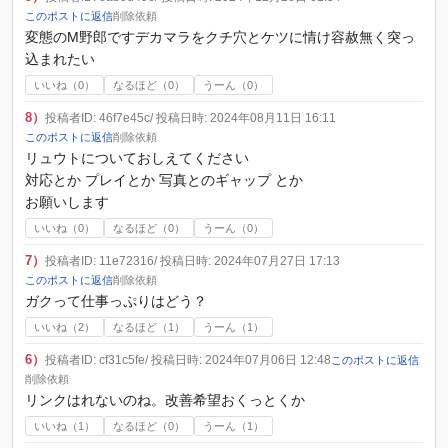
このポストに返信
削除依頼
変態のМ野郎ですデカマラをクチ穴とケツに情け容赦無く突っ
込まれたい
いいね（
0
）
なるほど（
0
）
うーん（
0
）
8）
投稿者ID: 46f7e45c
/ 投稿日時: 2024年08月11日 16:11
このポストに返信
削除依頼
リュウトについておしえてください
対応とか プレイとか 写真とのギャップ とか
お願いします
いいね（
0
）
なるほど（
0
）
うーん（
0
）
7）
投稿者ID: 11e72316
/ 投稿日時: 2024年07月27日 17:13
このポストに返信
削除依頼
ガクって仕事っぷりはどう？
いいね（
2
）
なるほど（
1
）
うーん（
1
）
6）
投稿者ID: cf31c5fe
/ 投稿日時: 2024年07月06日 12:48
このポストに返信
削除依頼
リンクはれないのね。改善希望おくっとくか
いいね（
1
）
なるほど（
0
）
うーん（
1
）