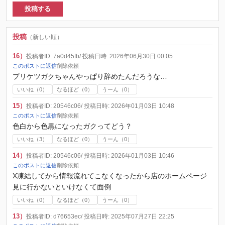
投稿する
投稿
（新しい順）
16）
投稿者ID: 7a0d45fb
/ 投稿日時: 2026年06月30日 00:05
このポストに返信
削除依頼
プリケツガクちゃんやっぱり辞めたんだろうな…
いいね（
0
）
なるほど（
0
）
うーん（
0
）
15）
投稿者ID: 20546c06
/ 投稿日時: 2026年01月03日 10:48
このポストに返信
削除依頼
色白から色黒になったガクってどう？
いいね（
3
）
なるほど（
0
）
うーん（
0
）
14）
投稿者ID: 20546c06
/ 投稿日時: 2026年01月03日 10:46
このポストに返信
削除依頼
X凍結してから情報流れてこなくなったから店のホームページ
見に行かないといけなくて面倒
いいね（
0
）
なるほど（
0
）
うーん（
0
）
13）
投稿者ID: d76653ec
/ 投稿日時: 2025年07月27日 22:25