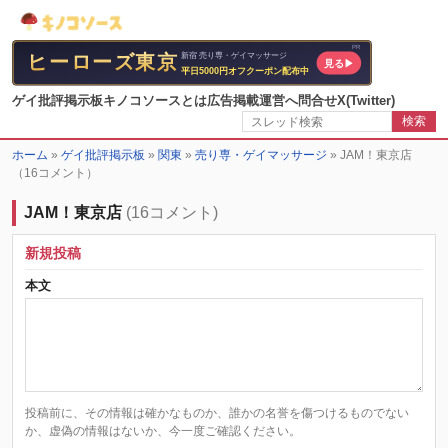
ゲイ批評掲示板
キノコソースとは
広告掲載
運営へ問合せ
X(Twitter)
検索
ホーム
»
ゲイ批評掲示板
»
関東
»
売り専・ゲイマッサージ
»
JAM！東京店
（16コメント）
JAM！東京店
(16コメント)
新規投稿
本文
投稿前に、その情報は確かなものか、誰かの名誉を傷つけるものでない
か、虚偽の情報はないか、今一度ご確認ください。