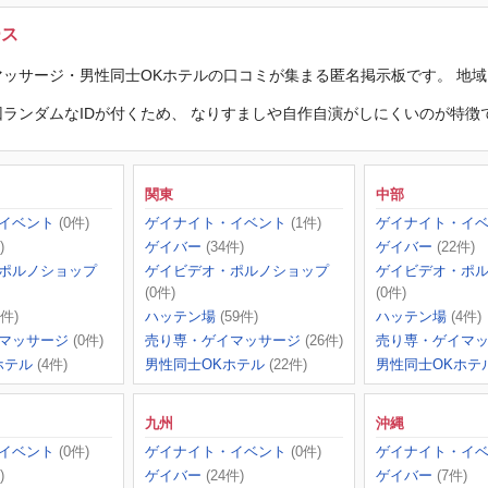
ース
ッサージ・男性同士OKホテルの口コミが集まる匿名掲示板です。 地
ランダムなIDが付くため、 なりすましや自作自演がしにくいのが特徴
関東
中部
イベント
(0件)
ゲイナイト・イベント
(1件)
ゲイナイト・イ
)
ゲイバー
(34件)
ゲイバー
(22件)
ポルノショップ
ゲイビデオ・ポルノショップ
ゲイビデオ・ポ
(0件)
(0件)
2件)
ハッテン場
(59件)
ハッテン場
(4件)
マッサージ
(0件)
売り専・ゲイマッサージ
(26件)
売り専・ゲイマ
ホテル
(4件)
男性同士OKホテル
(22件)
男性同士OKホテ
九州
沖縄
イベント
(0件)
ゲイナイト・イベント
(0件)
ゲイナイト・イ
)
ゲイバー
(24件)
ゲイバー
(7件)