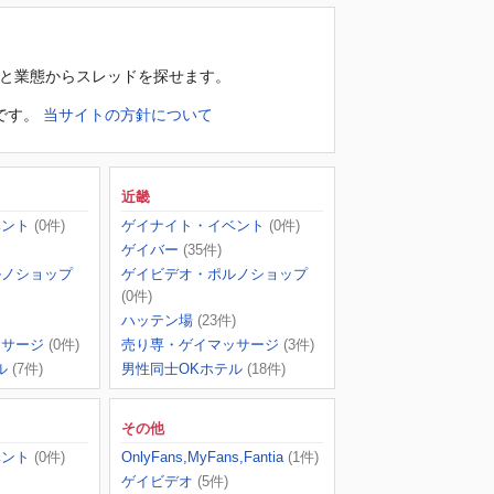
域と業態からスレッドを探せます。
です。
当サイトの方針について
近畿
ベント
(0件)
ゲイナイト・イベント
(0件)
ゲイバー
(35件)
ルノショップ
ゲイビデオ・ポルノショップ
(0件)
ハッテン場
(23件)
ッサージ
(0件)
売り専・ゲイマッサージ
(3件)
ル
(7件)
男性同士OKホテル
(18件)
その他
ベント
(0件)
OnlyFans,MyFans,Fantia
(1件)
ゲイビデオ
(5件)