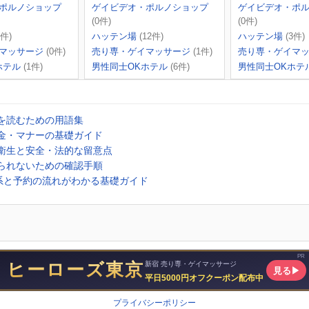
ポルノショップ
ゲイビデオ・ポルノショップ
ゲイビデオ・ポ
(0件)
(0件)
2件)
ハッテン場
(12件)
ハッテン場
(3件)
マッサージ
(0件)
売り専・ゲイマッサージ
(1件)
売り専・ゲイマ
ホテル
(1件)
男性同士OKホテル
(6件)
男性同士OKホテ
ミを読むための用語集
料金・マナーの基礎ガイド
・衛生と安全・法的な留意点
断られないための確認手順
系と予約の流れがわかる基礎ガイド
プライバシーポリシー